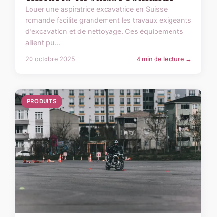
Louer une aspiratrice excavatrice en Suisse
romande facilite grandement les travaux exigeants
d'excavation et de nettoyage. Ces équipements
allient pu...
20 octobre 2025
4 min de lecture →
PRODUITS